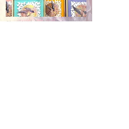
Obras de pequeno formato
A compra dessas obras pode ser feita
diretamente pelo site do Studio.
Saiba Mais
© 2026 - Lulu Aguiar