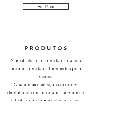
Ver Mais
P R O D U T O S
A artista ilustra os produtos ou nos
próprios produtos
fornecidos pela
marca.
Quando as ilustrações ocorrem
diretamente nos produtos, sempre se
é testado de forma antecipada ao
evento.
Ver Mais