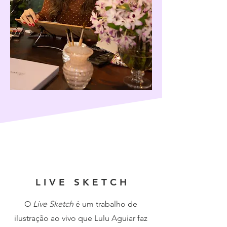
L I V E S K E T C H
O
Live Sketch
é um trabalho de
ilustração ao vivo que Lulu Aguiar faz