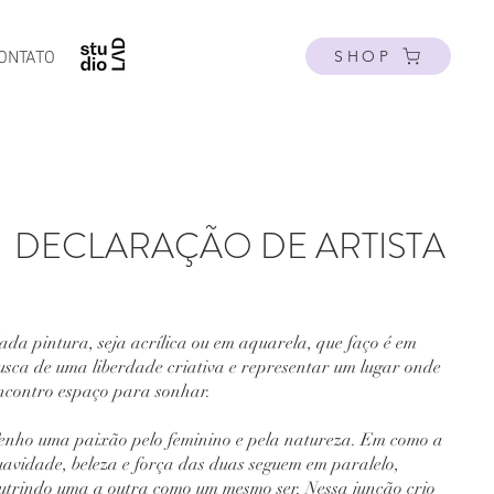
SHOP
ONTATO
DECLARAÇÃO DE ARTISTA
ada pintura, seja acrílica ou em aquarela, que faço é em
usca de uma liberdade criativa e representar um lugar onde
ncontro espaço para sonhar.
enho uma paixão pelo feminino e pela natureza. Em como a
uavidade, beleza e força das duas seguem em paralelo,
utrindo uma a outra como um mesmo ser. Nessa junção crio