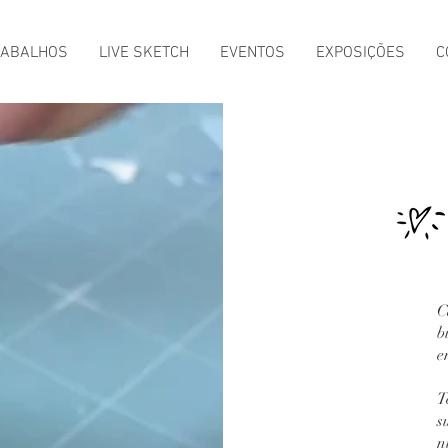
RABALHOS
LIVE SKETCH
EVENTOS
EXPOSIÇÕES
C
C
b
e
T
s
n