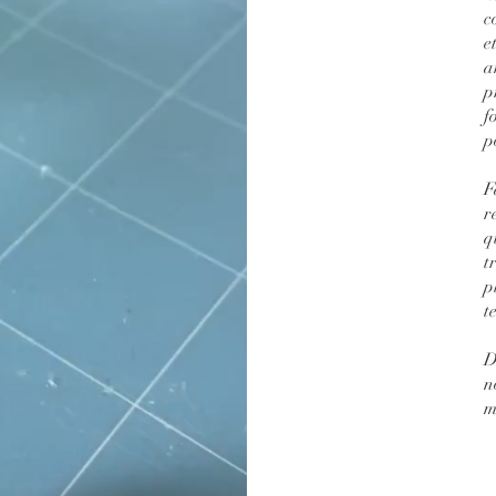
c
e
a
p
f
p
F
r
q
t
p
t
D
n
m