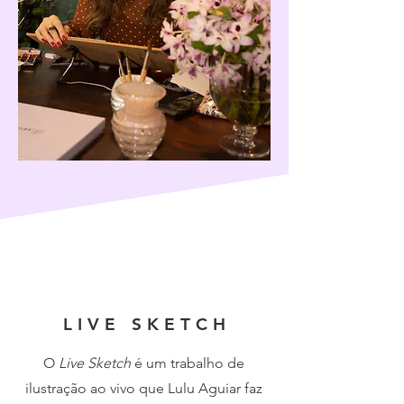
L I V E S K E T C H
O
Live Sketch
é um trabalho de
ilustração ao vivo que Lulu Aguiar faz