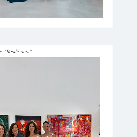
ie
"Resiliência"