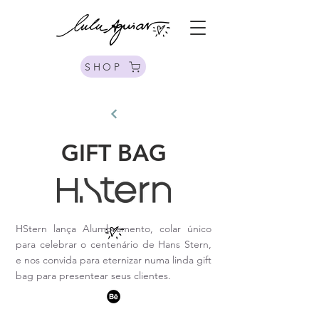
SHOP
GIFT BAG
HStern lança Alumbramento, colar único
para celebrar o centenário de Hans Stern,
e nos convida para eternizar numa linda gift
bag para presentear seus clientes.