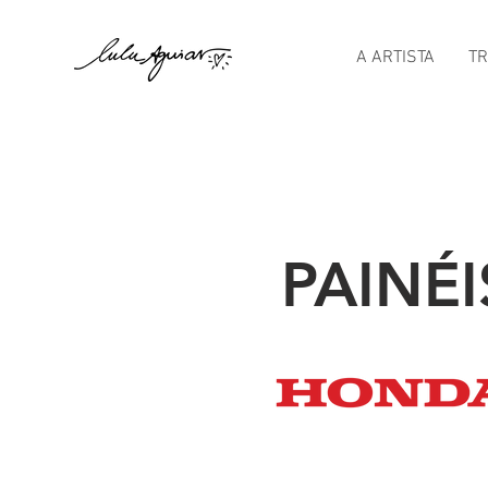
A ARTISTA
T
PAINÉI