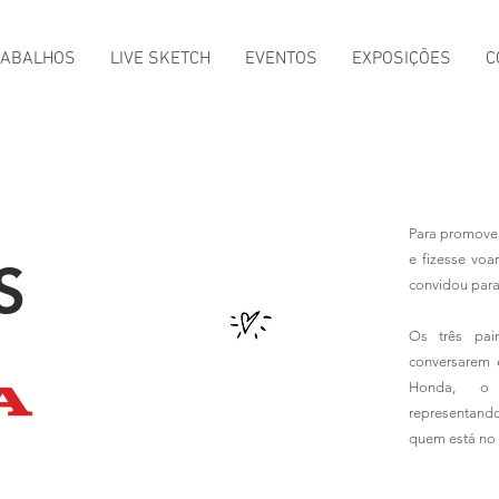
RABALHOS
LIVE SKETCH
EVENTOS
EXPOSIÇÕES
C
Para promover
e fizesse vo
S
convidou para 
Os três pai
conversarem 
Honda, o tr
representand
quem está no a